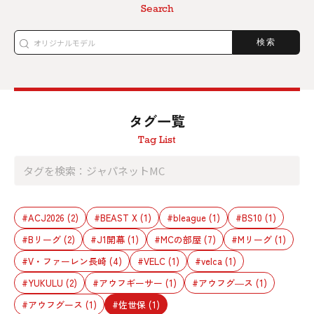
Search
検索
タグ一覧
Tag List
#ACJ2026
(2)
#BEAST X
(1)
#bleague
(1)
#BS10
(1)
#Bリーグ
(2)
#J1開幕
(1)
#MCの部屋
(7)
#Mリーグ
(1)
#V・ファーレン長崎
(4)
#VELC
(1)
#velca
(1)
#YUKULU
(2)
#アウフギーサー
(1)
#アウフグ―ス
(1)
#アウフグース
(1)
#佐世保
(1)