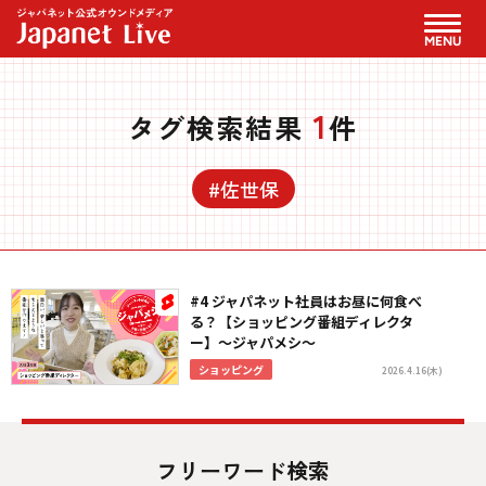
MENU
1
タグ検索結果
件
#佐世保
#4 ジャパネット社員はお昼に何食べ
る？【ショッピング番組ディレクタ
ー】〜ジャパメシ〜
ショッピング
2026.4.16(木)
フリーワード検索