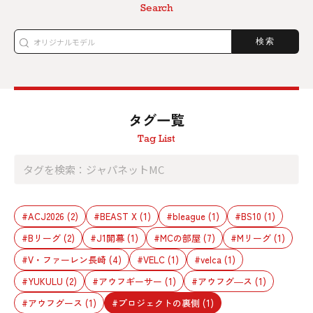
Search
検索
タグ一覧
Tag List
#ACJ2026
(2)
#BEAST X
(1)
#bleague
(1)
#BS10
(1)
#Bリーグ
(2)
#J1開幕
(1)
#MCの部屋
(7)
#Mリーグ
(1)
#V・ファーレン長崎
(4)
#VELC
(1)
#velca
(1)
#YUKULU
(2)
#アウフギーサー
(1)
#アウフグ―ス
(1)
#アウフグース
(1)
#プロジェクトの裏側
(1)