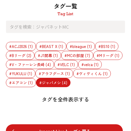
タグ一覧
Tag List
#ACJ2026
(1)
#BEAST X
(1)
#bleague
(1)
#BS10
(1)
#Bリーグ
(2)
#J1開幕
(1)
#MCの部屋
(7)
#Mリーグ
(1)
#V・ファーレン長崎
(4)
#VELC
(1)
#velca
(1)
#YUKULU
(1)
#アウフグース
(1)
#ヴィヴィくん
(1)
#エアコン
(1)
#ジャパメシ
(4)
タグを全件表示する