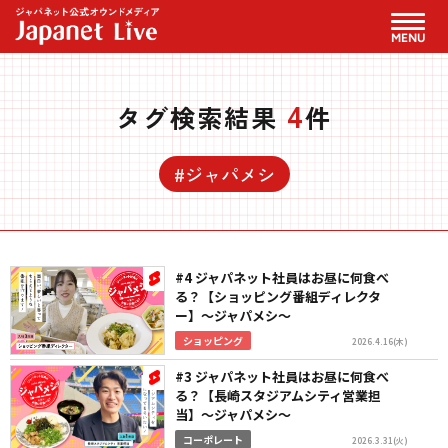
MENU
4
タグ検索結果
件
#ジャパメシ
#4 ジャパネット社員はお昼に何食べ
る？【ショッピング番組ディレクタ
ー】〜ジャパメシ〜
ショッピング
2026.4.16(木)
#3 ジャパネット社員はお昼に何食べ
る？【長崎スタジアムシティ営業担
当】〜ジャパメシ〜
コーポレート
2026.3.31(火)