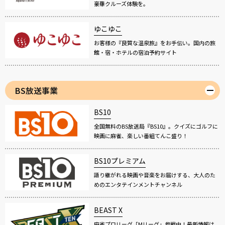
豪華クルーズ体験を。
ゆこゆこ
お客様の『良質な温泉旅』をお手伝い。国内の旅
館・宿・ホテルの宿泊予約サイト
BS放送事業
BS10
全国無料のBS放送局『BS10』。クイズにゴルフに
映画に麻雀、楽しい番組てんこ盛り！
BS10プレミアム
語り継がれる映画や音楽をお届けする、大人のた
めのエンタテインメントチャンネル
BEAST X
麻雀プロリーグ「Mリーグ」参戦中！最新情報は