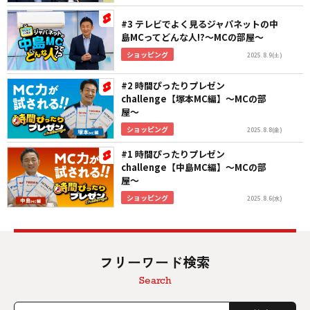
#3 テレビでよく見るジャパネットの中
島MCってどんな人!?〜MCの部屋〜
ショッピング
2025.8.9(土)
#2 時間ぴったりプレゼン
challenge【塚本MC編】〜MCの部
屋〜
ショッピング
2025.8.8(金)
#1 時間ぴったりプレゼン
challenge【中島MC編】〜MCの部
屋〜
ショッピング
2025.8.6(水)
フリーワード検索
Search