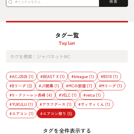
検索
タグ一覧
Tag List
#ACJ2026
(1)
#BEAST X
(1)
#bleague
(1)
#BS10
(1)
#Bリーグ
(2)
#J1開幕
(1)
#MCの部屋
(7)
#Mリーグ
(1)
#V・ファーレン長崎
(4)
#VELC
(1)
#velca
(1)
#YUKULU
(1)
#アウフグース
(1)
#ヴィヴィくん
(1)
#エアコン
(1)
#エアコン祭り
(5)
タグを全件表示する