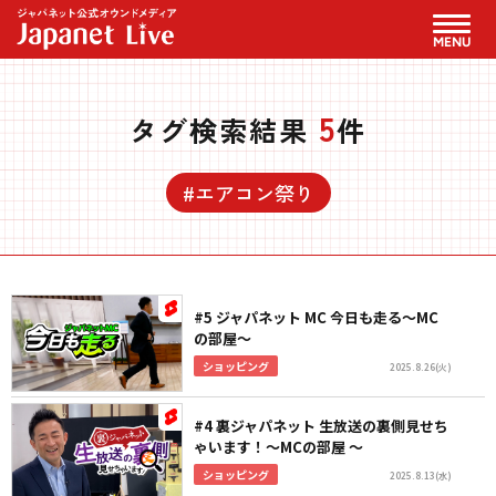
MENU
5
タグ検索結果
件
#エアコン祭り
#5 ジャパネット MC 今日も走る〜MC
の部屋〜
ショッピング
2025.8.26(火)
#4 裏ジャパネット 生放送の裏側見せち
ゃいます！〜MCの部屋 〜
ショッピング
2025.8.13(水)