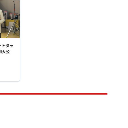
ートダッ
側大公