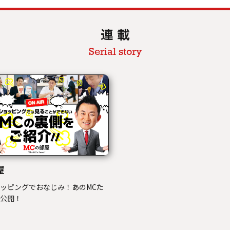
連 載
Serial story
屋
ッピングでおなじみ！あのMCた
大公開！