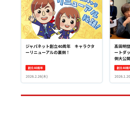
ジャパネット創立40周年 キャラクタ
髙田明登
ーリニューアルの裏側！
ートダ
側大公
創立40周年
創立40周
2026.2.26(木)
2026.1.2